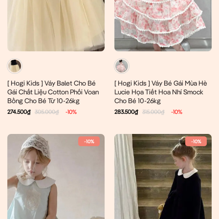
[ Hogi Kids ] Váy Balet Cho Bé
[ Hogi Kids ] Váy Bé Gái Mùa Hè
Gái Chất Liệu Cotton Phối Voan
Lucie Họa Tiết Hoa Nhí Smock
Bồng Cho Bé Từ 10-26kg
Cho Bé 10-26kg
274.500
₫
305.000
₫
-10%
283.500
₫
315.000
₫
-10%
-10%
-10%