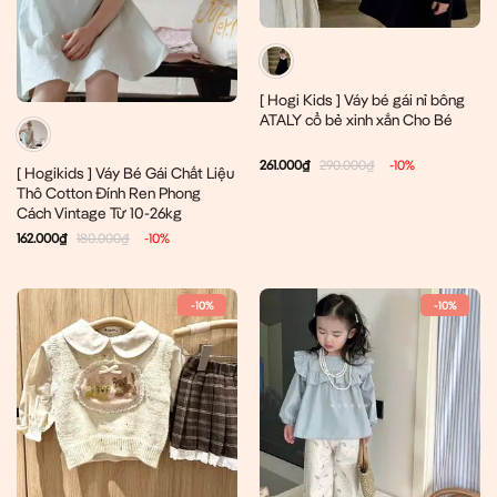
[ Hogi Kids ] Váy bé gái nỉ bông
ATALY cổ bẻ xinh xắn Cho Bé
261.000
₫
290.000
₫
-10%
[ Hogikids ] Váy Bé Gái Chất Liệu
Thô Cotton Đính Ren Phong
Cách Vintage Từ 10-26kg
162.000
₫
180.000
₫
-10%
-10%
-10%