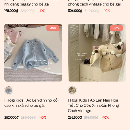
nhí dáng baggy cho bé gái.
phong cách vintage cho bé gái.
198.000
₫
220.000
₫
-10%
306.000
₫
340.000
₫
-10%
-10%
-10%
[ Hogi Kids ] Áo Len đính nơ cổ
[ Hogi Kids ] Áo Len Nâu Hoạ
cao xinh xắn cho bé gái.
Tiết Chú Cừu Xinh Xắn Phong
Cách Vintage.
252.000
₫
280.000
₫
-10%
265.500
₫
295.000
₫
-10%