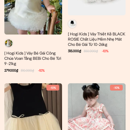
[ Hogi Kids ] Váy Thiết Kế BLACK
ROSIE Chất Liệu Mềm Nhẹ Mát
Cho Bé Gái Từ 10-26kg
315.000
₫
350.000
₫
-10%
[ Hogi Kids ] Váy Bé Gái Công
Chúa Voan Tầng BEBi Cho Bé Từi
9 -21kg
279.000
₫
310.000
₫
-10%
-10%
-10%