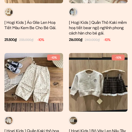
[ Hogi Kids ] Áo Gile Len Hoạ
[ Hogi Kids ] Quần Thô Kaki mềm
Tiết Màu Kem Be Cho Bé Gái.
hoạ tiết bear ngộ nghĩnh phong
cách hàn cho bé gái.
211.500
₫
235.000
₫
-10%
216.000
₫
240.000
₫
-10%
-10%
-10%
[ Hogi Kids ] Quần Kaki thô hoa
[ Hogi Kids ] Bộ Váy Len Nâu Tây