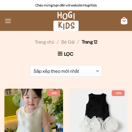
Chuyển
Chào mừng bạn đến với website Hogi Kids
đến
nội
dung
Trang chủ
/
Bé Gái
/
Trang 12
LỌC
-10%
-10%