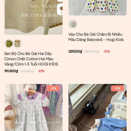
Váy Cho Bé Gái Chấm Bi Nhiều
Màu Dáng Babydoll – Hogi Kids
259.200
₫
288.000
₫
-10%
Set Bộ Cho Bé Gái Hai Dây
Cimon Chất Cotton Hai Màu
Vàng/Cốm 1-5 Tuổi HOGI KIDS
190.800
₫
212.000
₫
-10%
-10%
-10%