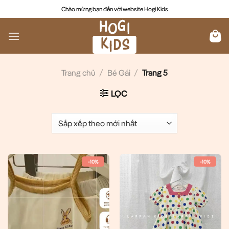
Chuyển
Chào mừng bạn đến với website Hogi Kids
đến
nội
dung
Trang chủ
/
Bé Gái
/
Trang 5
LỌC
-10%
-10%