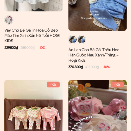
Váy Cho Bé Gái In Hoa Cổ Bèo
Màu Tím Xinh Xắn 1-5 Tuổi HOGI
KIDS
229.500
₫
255.000
₫
-10%
Áo Len Cho Bé Gái Thêu Hoa
Hàn Quốc Màu Xanh/Trắng –
Hogi Kids
370.800
₫
412.000
₫
-10%
-10%
-10%