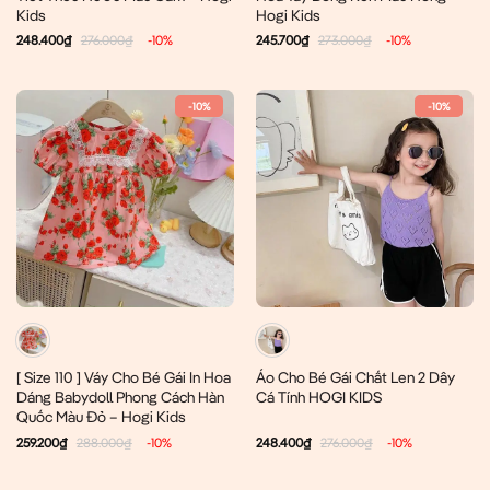
Kids
Hogi Kids
248.400
₫
276.000
₫
-10%
245.700
₫
273.000
₫
-10%
-10%
-10%
[ Size 110 ] Váy Cho Bé Gái In Hoa
Áo Cho Bé Gái Chất Len 2 Dây
Dáng Babydoll Phong Cách Hàn
Cá Tính HOGI KIDS
Quốc Màu Đỏ – Hogi Kids
259.200
₫
288.000
₫
-10%
248.400
₫
276.000
₫
-10%