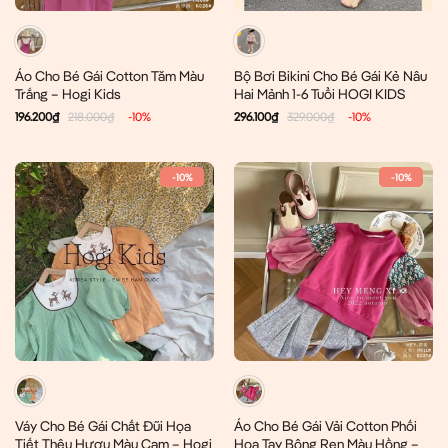
Áo Cho Bé Gái Cotton Tăm Màu
Bộ Bơi Bikini Cho Bé Gái Kẻ Nâu
Trắng – Hogi Kids
Hai Mảnh 1-6 Tuổi HOGI KIDS
196.200
₫
218.000
₫
-10%
296.100
₫
329.000
₫
-10%
-10%
-10%
Váy Cho Bé Gái Chất Đũi Họa
Áo Cho Bé Gái Vải Cotton Phối
Tiết Thêu Hươu Màu Cam – Hogi
Hoa Tay Bông Ren Màu Hồng –