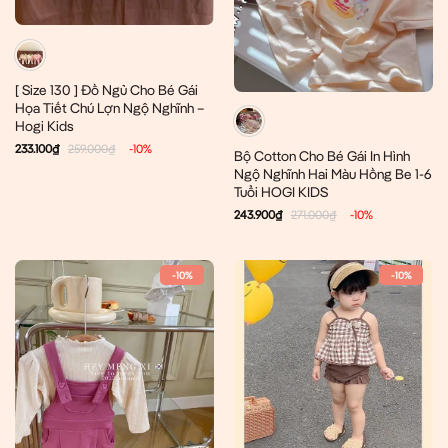
[ Size 130 ] Đồ Ngủ Cho Bé Gái
Họa Tiết Chú Lợn Ngộ Nghĩnh –
Hogi Kids
233.100
₫
259.000
₫
-10%
Bộ Cotton Cho Bé Gái In Hình
Ngộ Nghĩnh Hai Màu Hồng Be 1-6
Tuổi HOGI KIDS
243.900
₫
271.000
₫
-10%
-10%
-10%