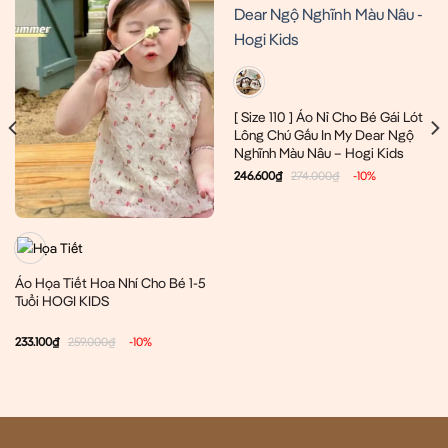
[ Size 110 ] Áo Nỉ Cho Bé Gái Lót
Lông Chú Gấu In My Dear Ngộ
Nghĩnh Màu Nâu – Hogi Kids
246.600
₫
274.000
₫
-10%
Áo Họa Tiết Hoa Nhí Cho Bé 1-5
Tuổi HOGI KIDS
233.100
₫
259.000
₫
-10%