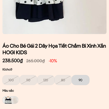
Áo Cho Bé Gái 2 Dây Họa Tiết Chấm Bi Xinh Xắn
HOGI KIDS
238.500
₫
265.000
₫
-10%
Kíchcỡ
100
110
120
80
90
Màu sắc