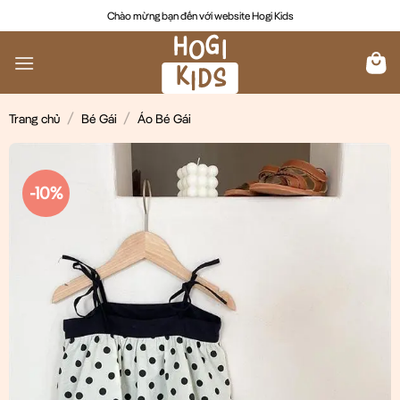
Chuyển
Chào mừng bạn đến với website Hogi Kids
đến
nội
dung
/
/
Trang chủ
Bé Gái
Áo Bé Gái
-10%