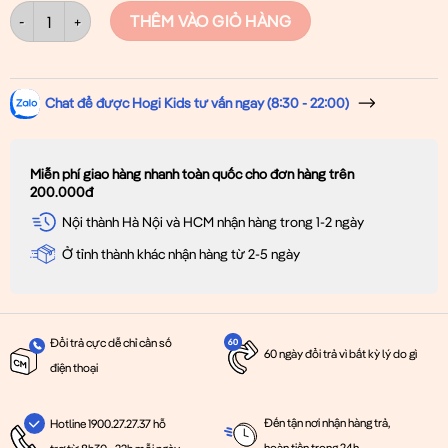
Áo Cho Bé Gái 2 Dây Họa Tiết Chấm Bi Xinh Xắn HOGI KIDS số lượng
THÊM VÀO GIỎ HÀNG
Chat để được Hogi Kids tư vấn ngay (8:30 - 22:00)
Miễn phí giao hàng nhanh toàn quốc cho đơn hàng trên
200.000đ
Nội thành Hà Nội và HCM nhận hàng trong 1-2 ngày
Ở tỉnh thành khác nhận hàng từ 2-5 ngày
Đổi trả cực dễ chỉ cần số
60 ngày đổi trả vì bất kỳ lý do gì
điện thoại
Đến tận nơi nhận hàng trả,
Hotline 1900.27.27.37 hỗ
hoàn tiền trong 24h