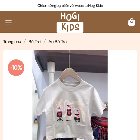
Chuyển
Chào mừng bạn đến với website Hogi Kids
đến
nội
dung
/
/
Trang chủ
Bé Trai
Áo Bé Trai
-10%