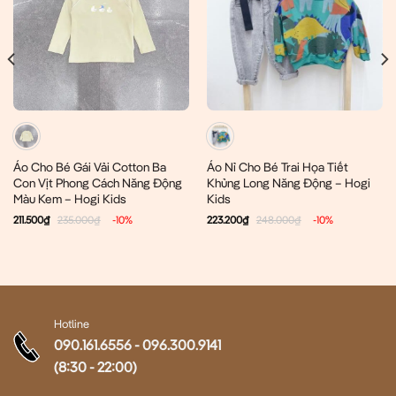
Áo Cho Bé Gái Vải Cotton Ba
Áo Nỉ Cho Bé Trai Họa Tiết
Con Vịt Phong Cách Năng Động
Khủng Long Năng Động – Hogi
Màu Kem – Hogi Kids
Kids
211.500
₫
235.000
₫
-10%
223.200
₫
248.000
₫
-10%
Hotline
090.161.6556
-
096.300.9141
(8:30 - 22:00)