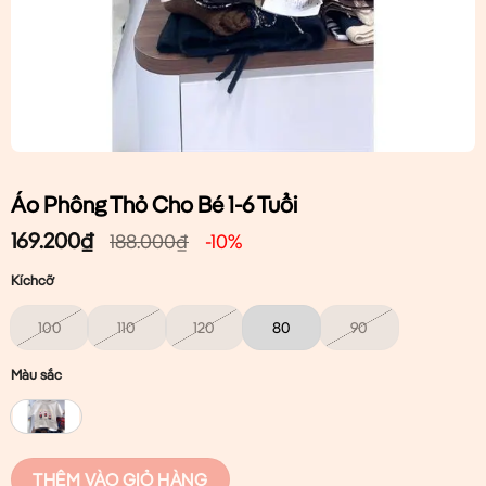
Áo Phông Thỏ Cho Bé 1-6 Tuổi
169.200
₫
188.000
₫
-10%
Kíchcỡ
100
110
120
80
90
Màu sắc
THÊM VÀO GIỎ HÀNG