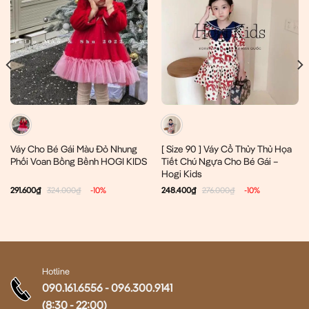
Váy Cho Bé Gái Màu Đỏ Nhung
[ Size 90 ] Váy Cổ Thủy Thủ Họa
Phối Voan Bồng Bềnh HOGI KIDS
Tiết Chú Ngựa Cho Bé Gái –
Hogi Kids
291.600
₫
324.000
₫
-10%
248.400
₫
276.000
₫
-10%
Hotline
090.161.6556
-
096.300.9141
(8:30 - 22:00)