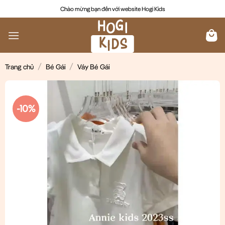
Chuyển
Chào mừng bạn đến với website Hogi Kids
đến
nội
dung
/
/
Trang chủ
Bé Gái
Váy Bé Gái
-10%