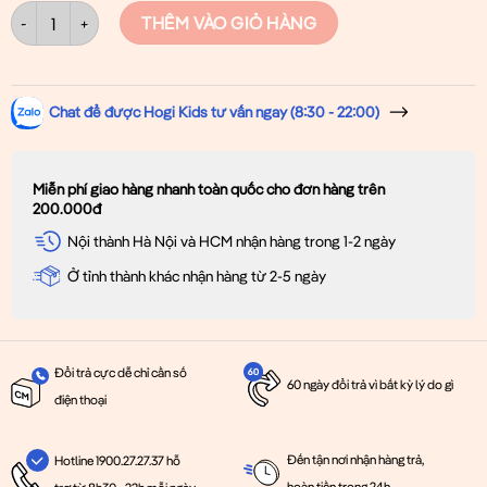
Váy Cho Bé Gái Trắng in Gấu Xinh Xắn 1-5 tuổi HOGI KIDS số lượng
THÊM VÀO GIỎ HÀNG
Chat để được Hogi Kids tư vấn ngay (8:30 - 22:00)
Miễn phí giao hàng nhanh toàn quốc cho đơn hàng trên
200.000đ
Nội thành Hà Nội và HCM nhận hàng trong 1-2 ngày
Ở tỉnh thành khác nhận hàng từ 2-5 ngày
Đổi trả cực dễ chỉ cần số
60 ngày đổi trả vì bất kỳ lý do gì
điện thoại
Đến tận nơi nhận hàng trả,
Hotline 1900.27.27.37 hỗ
hoàn tiền trong 24h