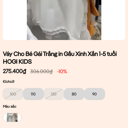
Váy Cho Bé Gái Trắng in Gấu Xinh Xắn 1-5 tuổi
HOGI KIDS
275.400
₫
306.000
₫
-10%
Kíchcỡ
100
110
120
80
90
Màu sắc